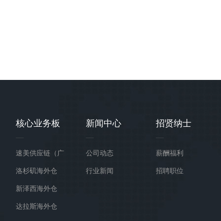
核心业务板
新闻中心
招贤纳士
块
速美供应链（广
公司动态
薪酬福利
州）海外仓
洛杉矶海外仓
行业新闻
招聘职位
新泽西海外仓
达拉斯海外仓